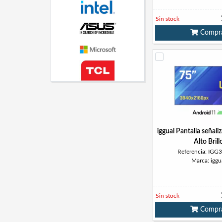
Sin stock
Compr
iggual Pantalla señali
Alto Brill
Referencia: IGG
Marca: iggu
Sin stock
Compr