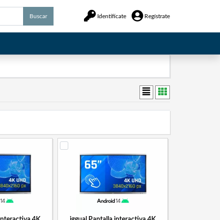
Buscar
Identifícate
Regístrate
 interactiva 4K
iggual Pantalla interactiva 4K