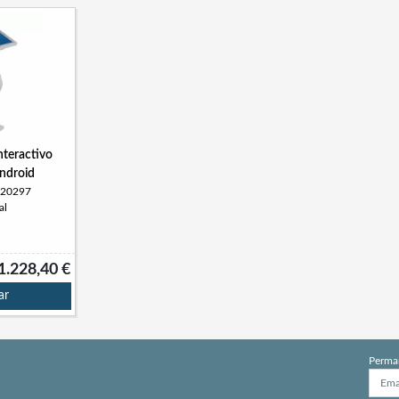
nteractivo
ndroid
320297
al
1.228,40 €
ar
Perma