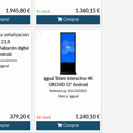
1.945,80 €
1.360,15 €
En stock
prar
Comprar
ñalización digital
Android
 IGG320310
iggual
iggual Tótem interactivo 4K
ORCHID 55" Android
Referencia: IGG320303
Marca: iggual
379,20 €
1.240,10 €
Sin stock
prar
Comprar