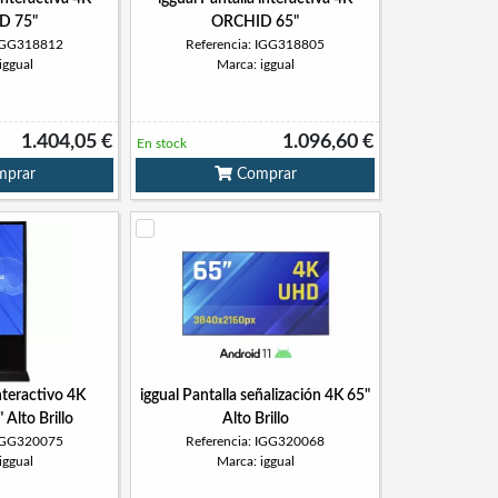
D 75"
ORCHID 65"
 IGG318812
Referencia: IGG318805
iggual
Marca: iggual
1.404,05 €
1.096,60 €
En stock
prar
Comprar
nteractivo 4K
iggual Pantalla señalización 4K 65"
Alto Brillo
Alto Brillo
 IGG320075
Referencia: IGG320068
iggual
Marca: iggual