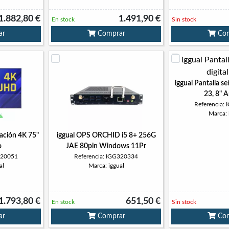
1.882,80 €
1.491,90 €
En stock
Sin stock
ar
Comprar
Com
iggual Pantalla se
23, 8" 
Referencia:
Marca: 
zación 4K 75"
iggual OPS ORCHID i5 8+ 256G
o
JAE 80pin Windows 11Pr
320051
Referencia: IGG320334
al
Marca: iggual
1.793,80 €
651,50 €
En stock
Sin stock
ar
Comprar
Com