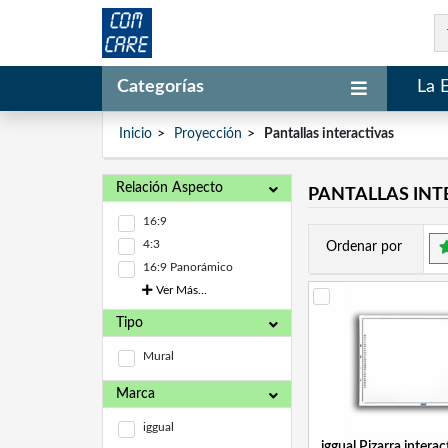
Categorías
La 
Inicio
Proyección
Pantallas interactivas
Relación Aspecto
PANTALLAS INT
16:9
4:3
Ordenar por
16:9 Panorámico
Ver Más...
Tipo
Mural
Marca
iggual
iggual Pizarra interac