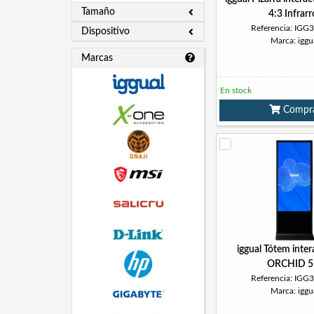
Tamaño
4:3 Infrarro
Referencia: IGG
Dispositivo
Marca: iggu
Marcas
En stock
Compr
iggual Tótem inter
ORCHID 5
Referencia: IGG
Marca: iggu