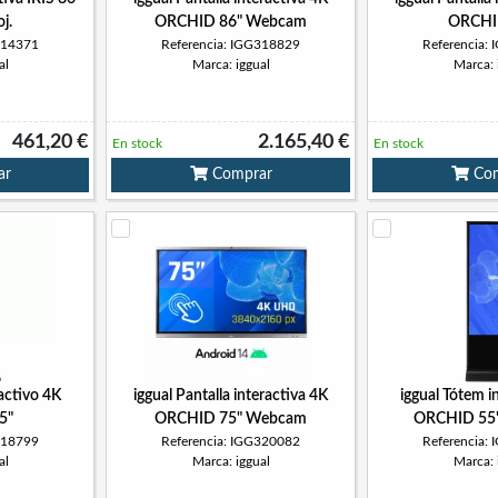
j.
ORCHID 86" Webcam
ORCHI
314371
Referencia: IGG318829
Referencia:
al
Marca: iggual
Marca: 
461,20 €
2.165,40 €
En stock
En stock
ar
Comprar
Com
activo 4K
iggual Pantalla interactiva 4K
iggual Tótem i
5"
ORCHID 75" Webcam
ORCHID 55" 
318799
Referencia: IGG320082
Referencia:
al
Marca: iggual
Marca: 