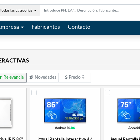
Todas las categorías
Empresa
Fabricantes
Contacto
ERACTIVAS
Relevancia
Novedades
Precio
tiva IRIS 86"
iggual Pantalla interactiva 4K
iggual Pantalla