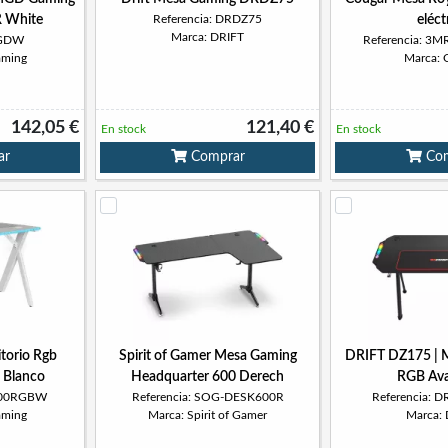
 White
Referencia: DRDZ75
eléct
Marca: DRIFT
MGDW
Referencia: 3
aming
Marca: 
142,05 €
121,40 €
En stock
En stock
ar
Comprar
Com
torio Rgb
Spirit of Gamer Mesa Gaming
DRIFT DZ175 |
 Blanco
Headquarter 600 Derech
RGB Av
100RGBW
Referencia: SOG-DESK600R
Referencia:
aming
Marca: Spirit of Gamer
Marca: