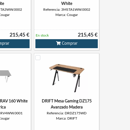
te
White
MSTA3WW.0002
Referencia: 3MSTA1WW.0002
Cougar
Marca: Cougar
215,45 €
215,45 €
En stock
prar
Comprar
GRAV 160 White
DRIFT Mesa Gaming DZ175
rica
Avanzado Madera
MGRV4WW.0001
Referencia: DRDZ175WD
Cougar
Marca: DRIFT