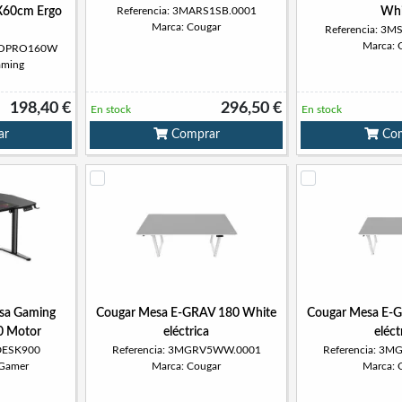
60cm Ergo
Referencia: 3MARS1SB.0001
Whi
Marca: Cougar
Referencia: 3
Marca: 
RGOPRO160W
aming
198,40 €
296,50 €
En stock
En stock
ar
Comprar
Com
esa Gaming
Cougar Mesa E-GRAV 180 White
Cougar Mesa E-
0 Motor
eléctrica
eléct
-DESK900
Referencia: 3MGRV5WW.0001
Referencia: 3
 Gamer
Marca: Cougar
Marca: 