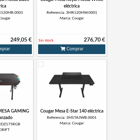
rica
eléctrica
MR120MB.0001
Referencia: 3MR120MW.0001
Cougar
Marca: Cougar
249,05 €
276,70 €
Sin stock
prar
Comprar
 MESA GAMING
Cougar Mesa E-Star 140 eléctrica
anzado
Referencia: 3MSTA3WB.0001
Marca: Cougar
 DRDZ175RGB
 DRIFT