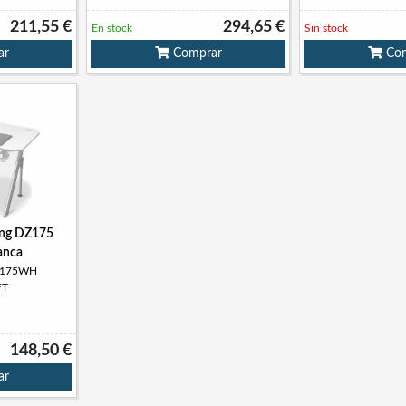
211,55 €
294,65 €
En stock
Sin stock
ar
Comprar
Com
ng DZ175
anca
DZ175WH
FT
148,50 €
ar