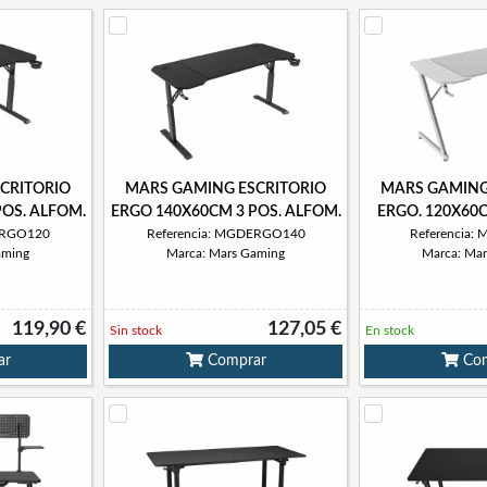
CRITORIO
MARS GAMING ESCRITORIO
MARS GAMING
OS. ALFOM.
ERGO 140X60CM 3 POS. ALFOM.
ERGO. 120X60
ERGO120
Referencia: MGDERGO140
Referencia
aming
Marca: Mars Gaming
Marca: Ma
119,90 €
127,05 €
Sin stock
En stock
ar
Comprar
Com