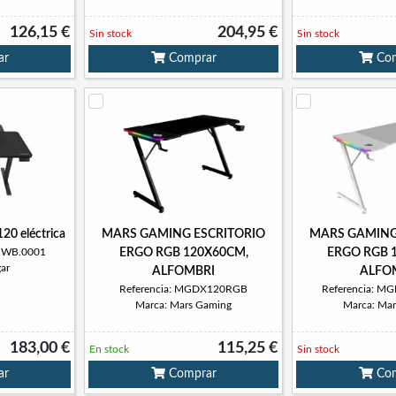
126,15 €
204,95 €
Sin stock
Sin stock
ar
Comprar
Com
20 eléctrica
MARS GAMING ESCRITORIO
MARS GAMING
A1WB.0001
ERGO RGB 120X60CM,
ERGO RGB 
ar
ALFOMBRI
ALFO
Referencia: MGDX120RGB
Referencia: 
Marca: Mars Gaming
Marca: Ma
183,00 €
115,25 €
En stock
Sin stock
ar
Comprar
Com