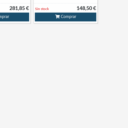
281,85 €
148,50 €
Sin stock
prar
Comprar