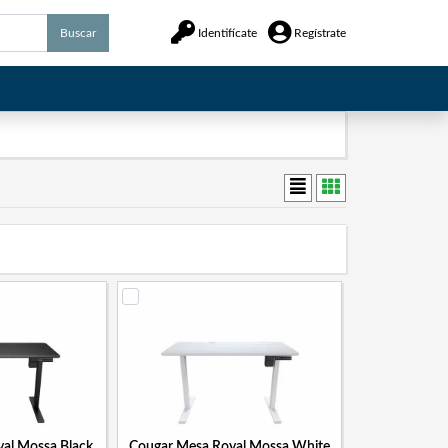
Buscar
Identifícate
Regístrate
al Mossa Black
Cougar Mesa Royal Mossa White