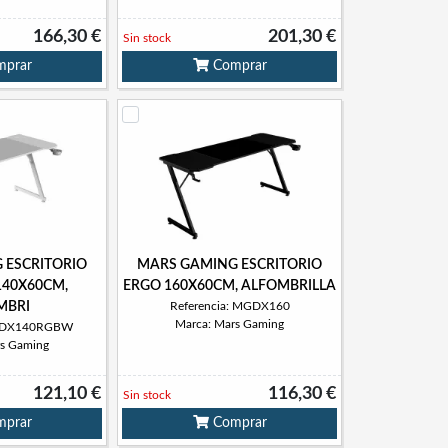
166,30 €
201,30 €
Sin stock
prar
Comprar
 ESCRITORIO
MARS GAMING ESCRITORIO
140X60CM,
ERGO 160X60CM, ALFOMBRILLA
MBRI
Referencia: MGDX160
Marca: Mars Gaming
MGDX140RGBW
rs Gaming
121,10 €
116,30 €
Sin stock
prar
Comprar