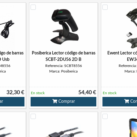
igo de barras
Posiberica Lector código de barras
Ewent Lector có
 Usb
SCBT-2DU56 2D B
EW3
SM8556
Referencia: SCBT8556
Referenci
rica
Marca: Posiberica
Marca:
32,30 €
54,40 €
En stock
En stock
ar
Comprar
Com