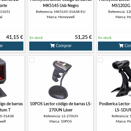
orte
MK5145 Usb Negro
MS1202G 
315651
Referencia: MK5145-31A38-EU
Referencia: 
al
Marca: Honeywell
Marca: H
41,15 €
51,25 €
En stock
En stock
ar
Comprar
Com
igo de barras
10POS Lector código de barras LS-
Posiberica Lector
tum T
270UN Láser
LS-1DU9
80-31A38
Referencia: LS-270UN
Referencia
well
Marca: 10POS
Marca: Po