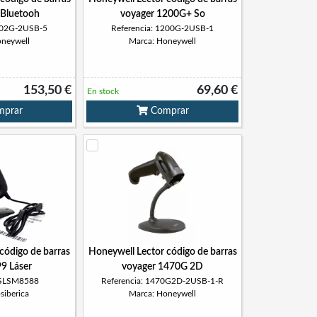
Bluetooh
voyager 1200G+ So
1202G-2USB-5
Referencia: 1200G-2USB-1
oneywell
Marca: Honeywell
153,50 €
69,60 €
En stock
prar
Comprar
 código de barras
Honeywell Lector código de barras
9 Láser
voyager 1470G 2D
: SLSM8588
Referencia: 1470G2D-2USB-1-R
siberica
Marca: Honeywell