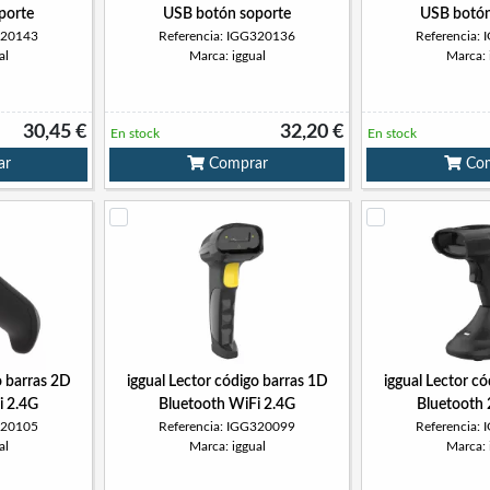
oporte
USB botón soporte
USB botón
320143
Referencia: IGG320136
Referencia:
al
Marca: iggual
Marca: 
30,45 €
32,20 €
En stock
En stock
ar
Comprar
Com
o barras 2D
iggual Lector código barras 1D
iggual Lector c
i 2.4G
Bluetooth WiFi 2.4G
Bluetooth 
320105
Referencia: IGG320099
Referencia:
al
Marca: iggual
Marca: 