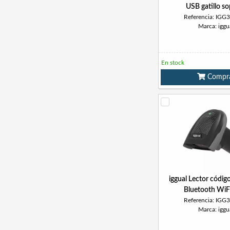
USB gatillo s
Referencia: IGG
Marca: iggu
En stock
Compr
iggual Lector códig
Bluetooth WiF
Referencia: IGG
Marca: iggu