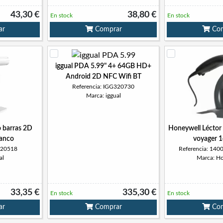
43,30 €
38,80 €
En stock
En stock
ar
Comprar
Com
iggual PDA 5.99" 4+ 64GB HD+
Android 2D NFC Wifi BT
Referencia: IGG320730
Marca: iggual
o barras 2D
Honeywell Léctor 
lanco
voyager 
320518
Referencia: 14
al
Marca: H
33,35 €
335,30 €
En stock
En stock
ar
Comprar
Com