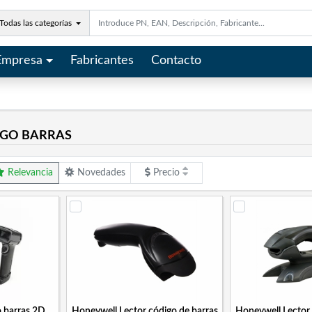
Todas las categorías
Empresa
Fabricantes
Contacto
IGO BARRAS
Relevancia
Novedades
Precio
o barras 2D
Honeywell Lector código de barras
Honeywell Lector 