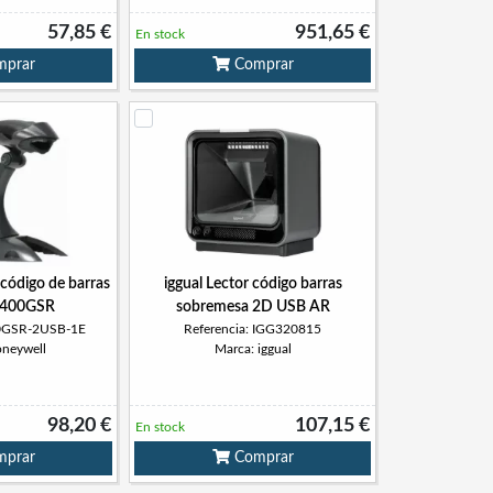
57,85 €
951,65 €
En stock
prar
Comprar
código de barras
iggual Lector código barras
1400GSR
sobremesa 2D USB AR
00GSR-2USB-1E
Referencia: IGG320815
oneywell
Marca: iggual
98,20 €
107,15 €
En stock
prar
Comprar