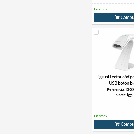
En stock
Compr
iggual Lector códig
USB botón b
Referencia: IGG
Marca: iggu
En stock
Compr