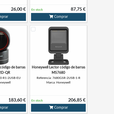
26,00 €
87,75 €
En stock
prar
Comprar
código de barras
Honeywell Lector código de barras
2D-QR
MS7680
680-R1-2USB-EU
Referencia: 7680GSR-2USB-1-R
oneywell
Marca: Honeywell
183,60 €
206,85 €
En stock
prar
Comprar