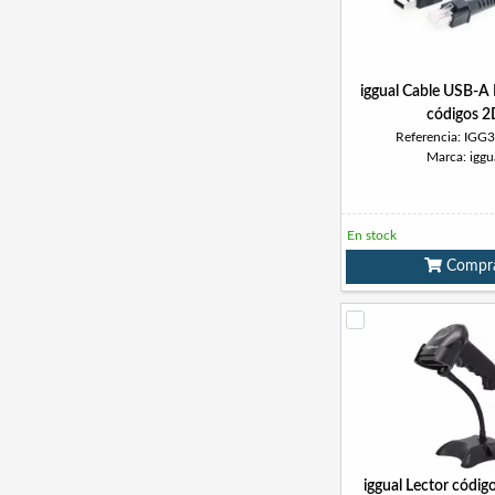
iggual Cable USB-A 
códigos 
Referencia: IGG
Marca: iggu
En stock
Compr
iggual Lector códig