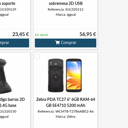
 soporte
sobremesa 2D USB
 IGG320129
Referencia: IGG320112
iggual
Marca: iggual
23,45 €
56,95 €
En stock
prar
Comprar
ódigo barras 2D
Zebra PDA TC27 6" 6GB RAM-64
2.4G base
GB SE4710 5200 mAh
 IGG320150
Referencia: WCMTB-T27B6ABE2-A6
iggual
Marca: Zebra