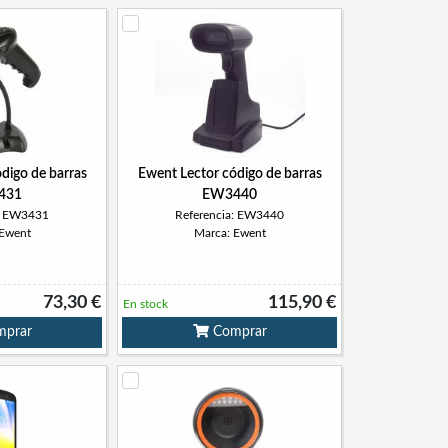
digo de barras
Ewent Lector código de barras
431
EW3440
a: EW3431
Referencia: EW3440
 Ewent
Marca: Ewent
73,30 €
115,90 €
En stock
prar
Comprar