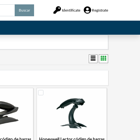
Buscar
Identifícate
Regístrate
código de barras
Honeywell Lector código de barras