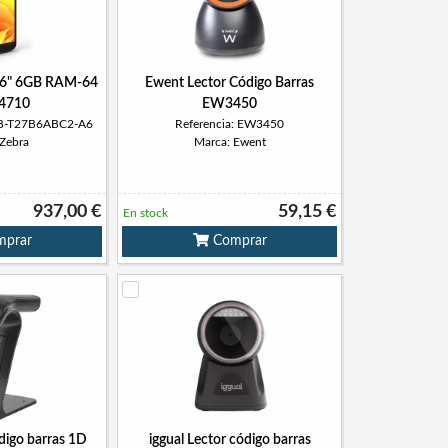
 6" 6GB RAM-64
Ewent Lector Código Barras
4710
EW3450
TB-T27B6ABC2-A6
Referencia: EW3450
 Zebra
Marca: Ewent
937,00 €
59,15 €
En stock
prar
Comprar
ódigo barras 1D
iggual Lector código barras