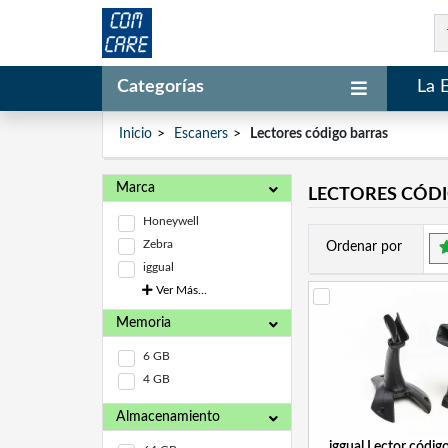
Categorías
La 
Inicio
Escaners
Lectores código barras
Marca
LECTORES CÓD
Honeywell
Zebra
Ordenar por
iggual
Ver Más...
Memoria
6 GB
4 GB
Almacenamiento
iggual Lector códig