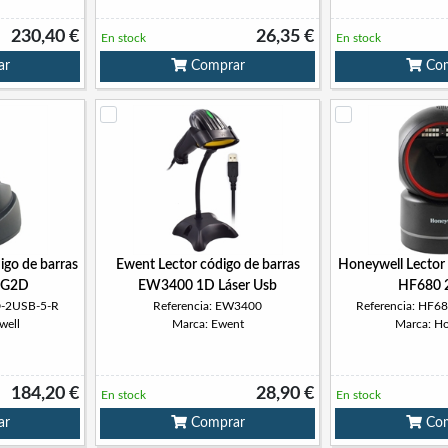
230,40 €
26,35 €
En stock
En stock
ar
Comprar
Com
igo de barras
Ewent Lector código de barras
Honeywell Lector 
2G2D
EW3400 1D Láser Usb
HF680 
D-2USB-5-R
Referencia: EW3400
Referencia: HF
well
Marca: Ewent
Marca: H
184,20 €
28,90 €
En stock
En stock
ar
Comprar
Com