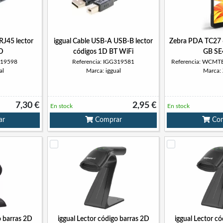
RJ45 lector
iggual Cable USB-A USB-B lector
Zebra PDA TC27
2D
códigos 1D BT WiFi
GB SE
319598
Referencia: IGG319581
Referencia: WCM
al
Marca: iggual
Marca:
7,30 €
2,95 €
En stock
En stock
ar
Comprar
Com
o barras 2D
iggual Lector código barras 2D
iggual Lector c