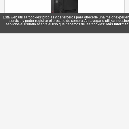
Esta web utiliza 'cookies' propias y de terceros para ofrecerle una mejor experien
servicio y poder registrar el proceso de compra. Al navegar o utilizar nuestro
servicios el usuario acepta el uso que hacemos de las 'cookies'.
Más informac
Salicru SLC 30 Cube 4
Referencia: 6B3AC000006
Marca: Salicru
11.067,50 €
Sin stock
Comprar