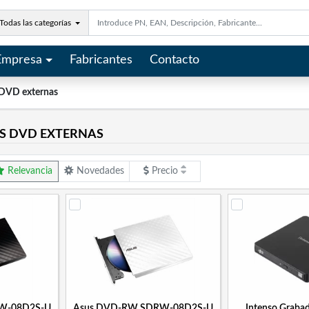
Todas las categorías
Empresa
Fabricantes
Contacto
 DVD externas
 DVD EXTERNAS
Relevancia
Novedades
Precio
W-08D2S-U
Asus DVD-RW SDRW-08D2S-U
Intenso Grab