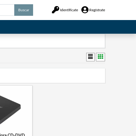
Buscar
Identifícate
Regístrate
adora CD-DVD