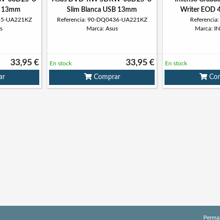
B 13mm
Slim Blanca USB 13mm
Writer EOD 
435-UA221KZ
Referencia: 90-DQ0436-UA221KZ
Referencia
s
Marca: Asus
Marca: 
33,95 €
33,95 €
En stock
En stock
ar
Comprar
Com
Perma