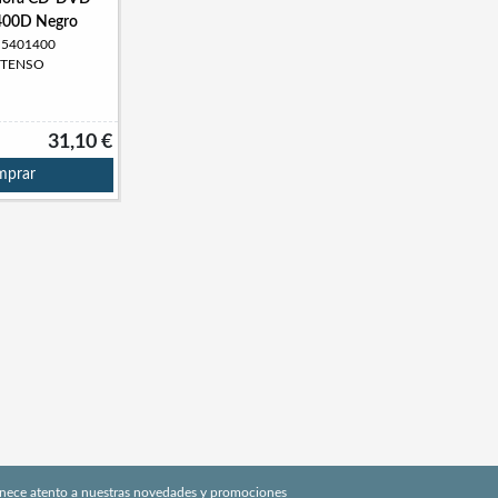
400D Negro
: 5401400
INTENSO
31,10 €
prar
nece atento a nuestras novedades y promociones